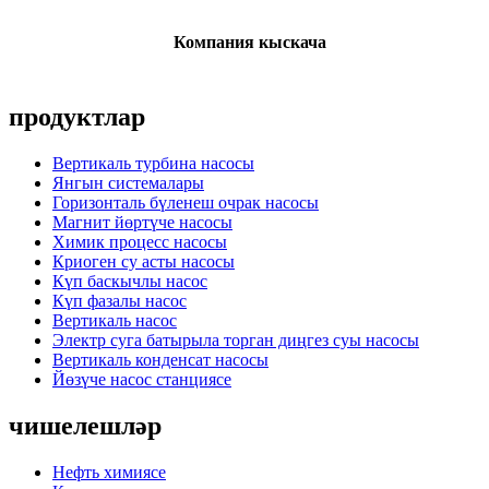
Компания кыскача
продуктлар
Вертикаль турбина насосы
Янгын системалары
Горизонталь бүленеш очрак насосы
Магнит йөртүче насосы
Химик процесс насосы
Криоген су асты насосы
Күп баскычлы насос
Күп фазалы насос
Вертикаль насос
Электр суга батырыла торган диңгез суы насосы
Вертикаль конденсат насосы
Йөзүче насос станциясе
чишелешләр
Нефть химиясе