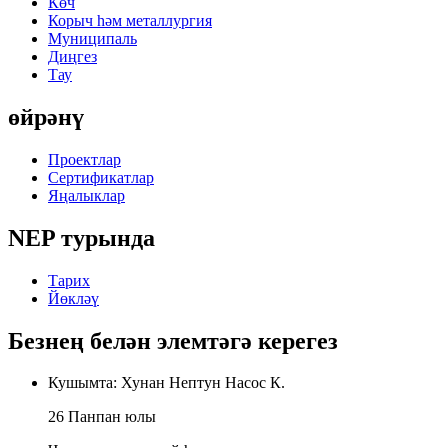
Көч
Корыч һәм металлургия
Муниципаль
Диңгез
Тау
өйрәнү
Проектлар
Сертификатлар
Яңалыклар
NEP турында
Тарих
Йөкләү
Безнең белән элемтәгә керегез
Кушымта: Хунан Нептун Насос К.
26 Панпан юлы