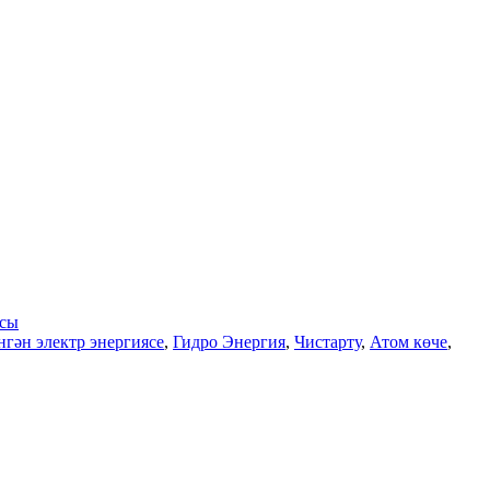
асы
гән электр энергиясе
,
Гидро Энергия
,
Чистарту
,
Атом көче
,