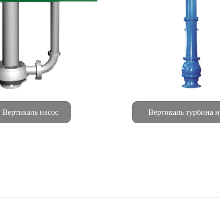
Вертикаль насос
Вертикаль турбина н