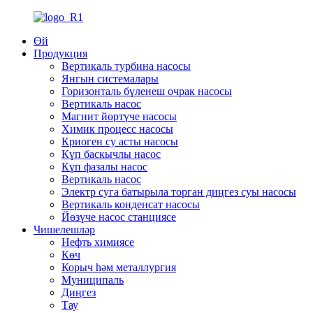
Өй
Продукция
Вертикаль турбина насосы
Янгын системалары
Горизонталь бүленеш очрак насосы
Вертикаль насос
Магнит йөртүче насосы
Химик процесс насосы
Криоген су асты насосы
Күп баскычлы насос
Күп фазалы насос
Вертикаль насос
Электр суга батырыла торган диңгез суы насосы
Вертикаль конденсат насосы
Йөзүче насос станциясе
Чишелешләр
Нефть химиясе
Көч
Корыч һәм металлургия
Муниципаль
Диңгез
Тау