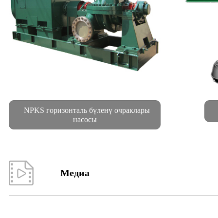
NPKS горизонталь бүленү очраклары
насосы
Медиа