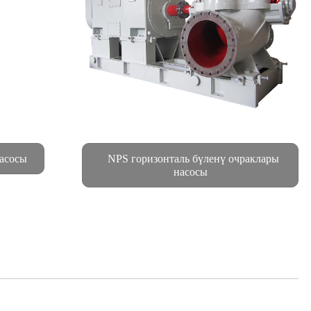
асосы
NPS горизонталь бүленү очраклары
насосы