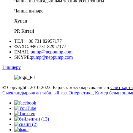
Чанша икътисадый һәм техник үсеш зонасы
Чанша шәһәре
Хунан
PR Китай
ТЕЛ: +86 731 82957177
ФАХС: +86 731 82957177
EMAIL:
pump@neppump.com
SKYPE:
pump@neppump.com
Тикшерү
© Copyright - 2010-2023: Барлык хокуклар сакланган.
Сайт карт
Сыекландырылган табигый газ
,
Энергетика
,
Көмер белән эшлән