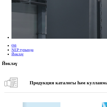
Өй
NEP турында
Йөкләү
Йөкләү
Продукция каталогы һәм кулланм