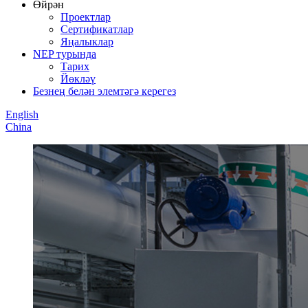
Өйрән
Проектлар
Сертификатлар
Яңалыклар
NEP турында
Тарих
Йөкләү
Безнең белән элемтәгә керегез
English
China