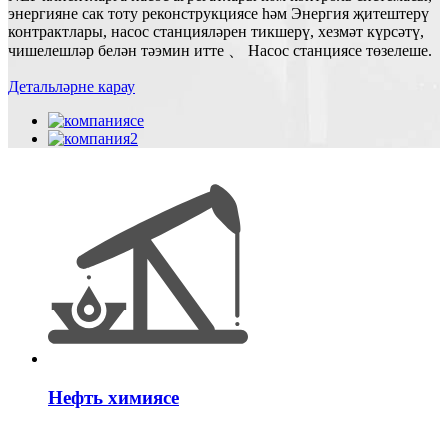
энергияне сак тоту реконструкциясе һәм Энергия җитештерү
контрактлары, насос станцияләрен тикшерү, хезмәт күрсәтү,
чишелешләр белән тәэмин итте 、 Насос станциясе төзелеше.
Детальләрне карау
Нефть химиясе