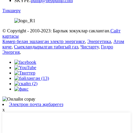
SKYPE:
pump@neppump.com
Тикшерү
© Copyright - 2010-2023: Барлык хокуклар сакланган.
Сайт
картасы
Көмер белән эшләнгән электр энергиясе
,
Энергетика
,
Атом
көче
,
Сыекландырылган табигый газ
,
Чистарту
,
Гидро
Энергия
,
Электрон почта җибәрегез
x