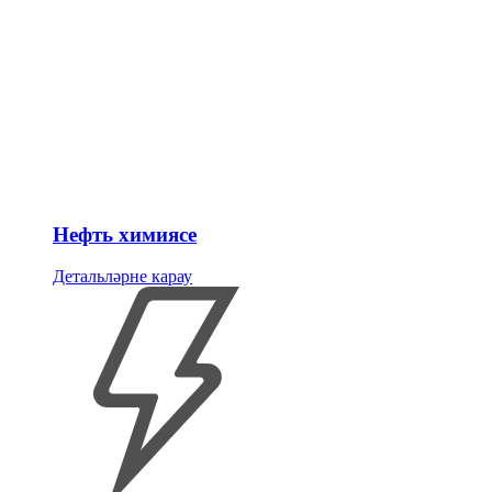
Нефть химиясе
Детальләрне карау