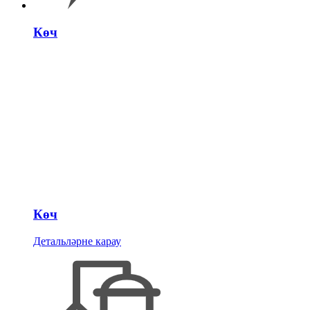
Көч
Көч
Детальләрне карау