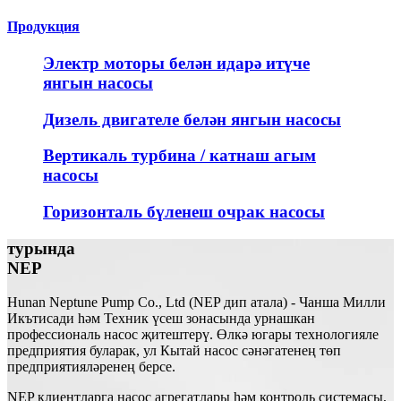
Продукция
Электр моторы белән идарә итүче
янгын насосы
Дизель двигателе белән янгын насосы
Вертикаль турбина / катнаш агым
насосы
Горизонталь бүленеш очрак насосы
турында
NEP
Hunan Neptune Pump Co., Ltd (NEP дип атала) - Чанша Милли
Икътисади һәм Техник үсеш зонасында урнашкан
профессиональ насос җитештерү. Өлкә югары технологияле
предприятия буларак, ул Кытай насос сәнәгатенең төп
предприятияләренең берсе.
NEP клиентларга насос агрегатлары һәм контроль системасы,