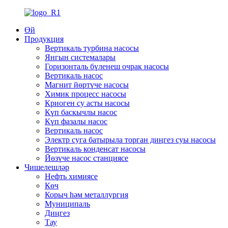
Өй
Продукция
Вертикаль турбина насосы
Янгын системалары
Горизонталь бүленеш очрак насосы
Вертикаль насос
Магнит йөртүче насосы
Химик процесс насосы
Криоген су асты насосы
Күп баскычлы насос
Күп фазалы насос
Вертикаль насос
Электр суга батырыла торган диңгез суы насосы
Вертикаль конденсат насосы
Йөзүче насос станциясе
Чишелешләр
Нефть химиясе
Көч
Корыч һәм металлургия
Муниципаль
Диңгез
Тау