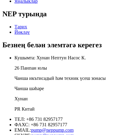
Яңалыклар
NEP турында
Тарих
Йөкләү
Безнең белән элемтәгә керегез
Кушымта: Хунан Нептун Насос К.
26 Панпан юлы
Чанша икътисадый һәм техник үсеш зонасы
Чанша шәһәре
Хунан
PR Китай
ТЕЛ: +86 731 82957177
ФАХС: +86 731 82957177
EMAIL:
pump@neppump.com