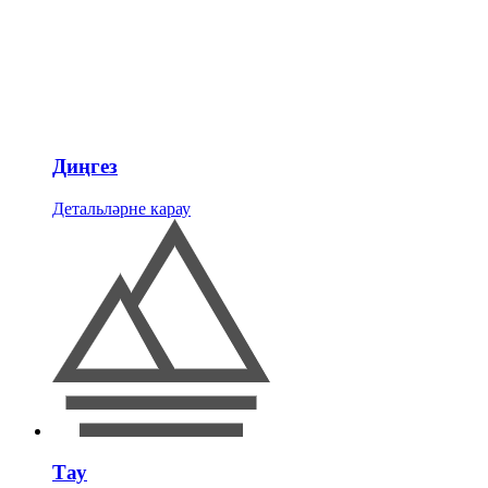
Диңгез
Детальләрне карау
Тау