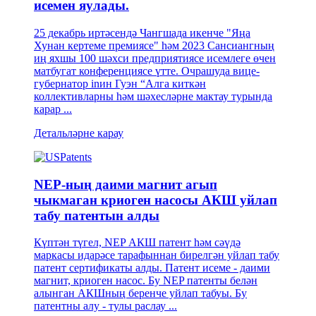
исемен яулады.
25 декабрь иртәсендә Чангшада икенче "Яңа
Хунан кертеме премиясе" һәм 2023 Сансиангның
иң яхшы 100 шәхси предприятиясе исемлеге өчен
матбугат конференциясе үтте. Очрашуда вице-
губернатор inин Гуэн “Алга киткән
коллективларны һәм шәхесләрне мактау турында
карар ...
Детальләрне карау
NEP-ның даими магнит агып
чыкмаган криоген насосы АКШ уйлап
табу патентын алды
Күптән түгел, NEP АКШ патент һәм сәүдә
маркасы идарәсе тарафыннан бирелгән уйлап табу
патент сертификаты алды. Патент исеме - даими
магнит, криоген насос. Бу NEP патенты белән
алынган АКШның беренче уйлап табуы. Бу
патентны алу - тулы раслау ...