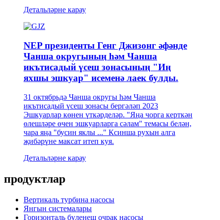
Детальләрне карау
NEP президенты Генг Джизонг әфәнде
Чанша округының һәм Чанша
икътисадый үсеш зонасының "Иң
яхшы эшкуар" исеменә лаек булды.
31 октябрьдә Чанша округы һәм Чанша
икътисадый үсеш зонасы бергәләп 2023
Эшкуарлар көнен үткәрделәр. "Яңа чорга керткән
өлешләре өчен эшкуарларга сәлам" темасы белән,
чара яңа "бусин яклы ..." Ксинша рухын алга
җибәрүне максат итеп куя.
Детальләрне карау
продуктлар
Вертикаль турбина насосы
Янгын системалары
Горизонталь бүленеш очрак насосы