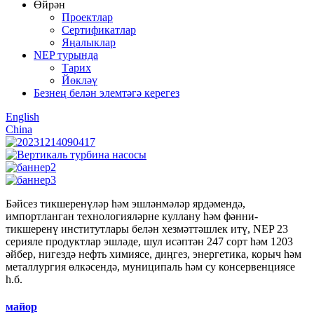
Өйрән
Проектлар
Сертификатлар
Яңалыклар
NEP турында
Тарих
Йөкләү
Безнең белән элемтәгә керегез
English
China
Бәйсез тикшеренүләр һәм эшләнмәләр ярдәмендә,
импортланган технологияләрне куллану һәм фәнни-
тикшеренү институтлары белән хезмәттәшлек итү, NEP 23
серияле продуктлар эшләде, шул исәптән 247 сорт һәм 1203
әйбер, нигездә нефть химиясе, диңгез, энергетика, корыч һәм
металлургия өлкәсендә, муниципаль һәм су консервенциясе
һ.б.
майор