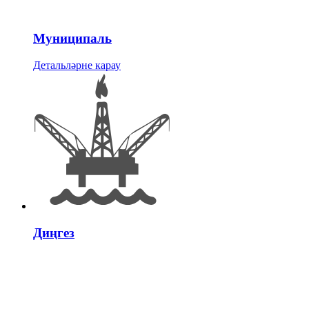
Муниципаль
Детальләрне карау
Диңгез