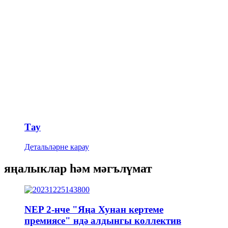
Тау
Детальләрне карау
яңалыклар һәм мәгълүмат
NEP 2-нче "Яңа Хунан кертеме
премиясе" ндә алдынгы коллектив