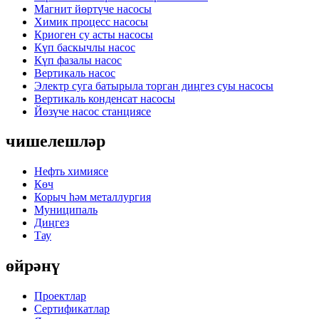
Магнит йөртүче насосы
Химик процесс насосы
Криоген су асты насосы
Күп баскычлы насос
Күп фазалы насос
Вертикаль насос
Электр суга батырыла торган диңгез суы насосы
Вертикаль конденсат насосы
Йөзүче насос станциясе
чишелешләр
Нефть химиясе
Көч
Корыч һәм металлургия
Муниципаль
Диңгез
Тау
өйрәнү
Проектлар
Сертификатлар