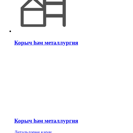
Корыч һәм металлургия
Корыч һәм металлургия
Детальләрне карау